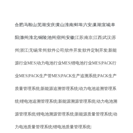
合肥
马鞍山
芜湖
安庆
黄山
淮南
蚌埠
六安
巢湖
宣城
阜
|
|
|
|
|
|
|
|
|
|
阳
滁州
淮北
铜陵
池州
宿州
安徽
|
|
|
|
|
|
|
江苏
|
南京
|
江西
|
武汉
|
苏
州
|
浙江
|
无锡
|
常州
|
软件公司
|
软件开发
|
软件定制开发
|
新能
源行业MES
|
动力电池行业MES
|
锂电池行业MES
|
PACK行
业MES
|
PACK生产管MES
|
PACK生产追溯系统
|
PACK生产
质量管理系统
|
新能源追溯管理系统
|
动力电池追溯管理系
统
|
锂电池追溯管理系统
|
新能源溯源管理系统
|
动力电池溯
源管理系统
|
锂电池溯源管理系统
|
新能源质量管理系统
|
动
力电池质量管理系统
|
锂电池质量管理系统
|