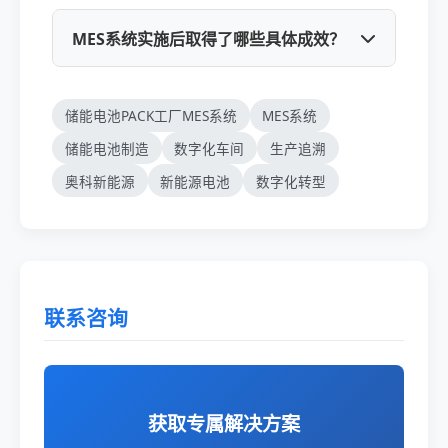
系统为奥科新能源带来了三大核心价值：生产效
率显著提升（通过透明化管理与优化排产，产能
MES系统实施后取得了哪些具体成效？
利用率提升约15%）、质量管控体系全面强化
（实现分钟级问题追溯，覆盖率达100%），以
项目实施取得了三大具体成效：生产效率方面，
及成功构建了面向未来的数字化竞争壁垒（建立
储能电池PACK工厂MES系统
MES系统
整体产能利用率提升约15%，通过数据透明化有
了以数据驱动运营的新型能力，为持续创新奠定
效识别并干预生产瓶颈；质量管控方面，实现关
储能电池制造
数字化车间
生产追溯
基础）。
键工艺参数实时监测与预警，可在分钟内精准定
奥科新能源
新能源电池
数字化转型
位问题批次，追溯覆盖率达100%；战略层面，
成功构建了以数据驱动运营的数字化竞争壁垒，
为企业市场拓展与持续创新提供了坚实支撑。
联系咨询
获取专属解决方案