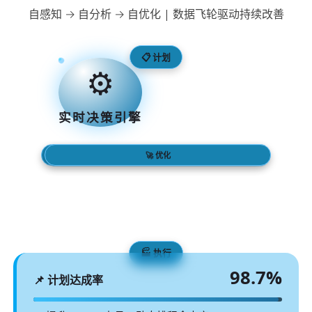
自感知 → 自分析 → 自优化 | 数据飞轮驱动持续改善
📋 计划
⚙️
实时决策引擎
📊 分析
🚀 优化
🏭 执行
98.7%
📌 计划达成率