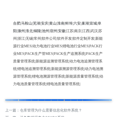
合肥
马鞍山
芜湖
安庆
黄山
淮南
蚌埠
六安
巢湖
宣城
阜
|
|
|
|
|
|
|
|
|
|
阳
滁州
淮北
铜陵
池州
宿州
安徽
|
|
|
|
|
|
|
江苏
|
南京
|
江西
|
武汉
|
苏
州
|
浙江
|
无锡
|
常州
|
软件公司
|
软件开发
|
软件定制开发
|
新能
源行业MES
|
动力电池行业MES
|
锂电池行业MES
|
PACK行
业MES
|
PACK生产管MES
|
PACK生产追溯系统
|
PACK生产
质量管理系统
|
新能源追溯管理系统
|
动力电池追溯管理系
统
|
锂电池追溯管理系统
|
新能源溯源管理系统
|
动力电池溯
源管理系统
|
锂电池溯源管理系统
|
新能源质量管理系统
|
动
力电池质量管理系统
|
锂电池质量管理系统
|
上一篇：
仓库管理为什么需要信息化软件系统？