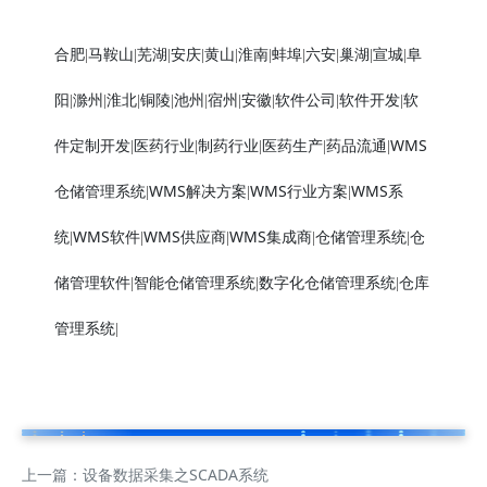
合肥
马鞍山
芜湖
安庆
黄山
淮南
蚌埠
六安
巢湖
宣城
阜
|
|
|
|
|
|
|
|
|
|
阳
滁州
淮北
铜陵
池州
宿州
安徽
软件公司
软件开发
软
|
|
|
|
|
|
|
|
|
件定制开发
医药行业
制药行业
医药生产
药品流通
WMS
|
|
|
|
|
仓储管理系统
WMS解决方案
WMS行业方案
WMS系
|
|
|
统
WMS软件
WMS供应商
WMS集成商
仓储管理系统
仓
|
|
|
|
|
储管理软件
智能仓储管理系统
数字化仓储管理系统
仓库
|
|
|
管理系统
|
上一篇：
设备数据采集之SCADA系统