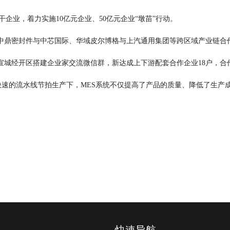
干企业，着力实施10亿元企业、50亿元企业“墩苗”行动。
鼎密封件与中芯国际、华域皮尔博格与上汽通用集团等跨区域产业链合作
。宣城经开区搭建企业家交流微信群，新达成上下游配套合作企业18户，合
快速的流水线节拍生产下，MES系统不仅提高了产品的质量、降低了生产
快速导航