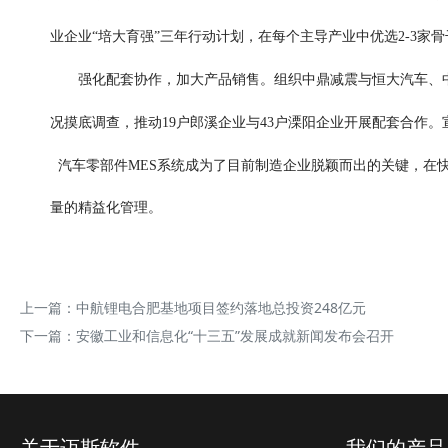
业企业“培大育强”三年行动计划，在每个主导产业中优选2-3家骨
强化配套协作，加大产品销售。组织中鼎减震与恒大汽车、中
况摸底调查，推动19户郎溪企业与43户溧阳企业开展配套合作
汽车零部件MES系统成为了目前制造企业脱颖而出的关键，在
量的精益化管理。
上一篇：
中航锂电合肥基地项目签约落地总投资248亿元
下一篇：
安徽工业和信息化“十三五”发展成就新闻发布会召开
关于迈斯软件
我们的产品