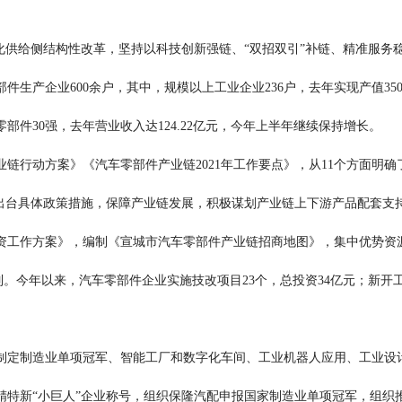
供给侧结构性改革，坚持以科技创新强链、“双招双引”补链、精准服务稳
件生产企业600余户，其中，规模以上工业企业236户，去年实现产值3
件30强，去年营业收入达124.22亿元，今年上半年继续保持增长。
行动方案》《汽车零部件产业链2021年工作要点》，从11个方面明确
。出台具体政策措施，保障产业链发展，积极谋划产业链上下游产品配套支
作方案》，编制《宣城市汽车零部件产业链招商地图》，集中优势资源
。今年以来，汽车零部件企业实施技改项目23个，总投资34亿元；新开工项目
定制造业单项冠军、智能工厂和数字化车间、工业机器人应用、工业设计
精特新“小巨人”企业称号，组织保隆汽配申报国家制造业单项冠军，组织