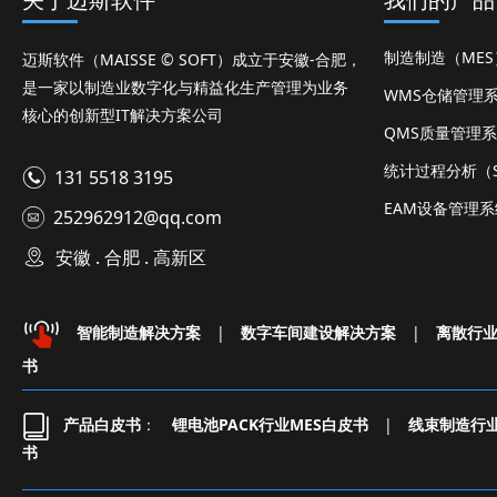
制造制造（ME
迈斯软件（MAISSE © SOFT）成立于安徽-合肥，
是一家以制造业数字化与精益化生产管理为业务
WMS仓储管理
核心的创新型IT解决方案公司
QMS质量管理
统计过程分析（S
131 5518 3195
EAM设备管理系
252962912@qq.com
安徽 . 合肥 . 高新区
智能制造解决方案
|
数字车间建设解决方案
|
离散行
书
产品白皮书
：
锂电池PACK行业MES白皮书
|
线束制造行业
书