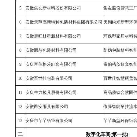
5
安徽集友新材料股份有限公司
集友股份智慧工
6
安徽天翔高新特种包装材料集团有限公司
天翔纳米新型环
7
安徽晨旺林星新材料有限公司
环保型家居材料
8
安徽顺彤包装材料有限公司
防伪包装材料智
9
安庆帝伯格茨缸套有限公司
帝伯格茨缸套智
10
安徽百世佳包装有限公司
百世佳智慧瓶盖
11
安庆牛力模具股份有限公司
高品质钛合紧固
12
安徽甬安雨具有限公司
依藤智能吊挂流
13
安庆市芊芊纸业有限公司
芊芊新型环保纸
二
数字化车间(第一批)