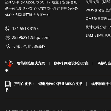
制造制造（ME
迈斯软件（MAISSE © SOFT）成立于安徽-合肥，
是一家以制造业数字化与精益化生产管理为业务
WMS仓储管理
核心的创新型IT解决方案公司
QMS质量管理
统计过程分析（S
131 5518 3195
EAM设备管理系
252962912@qq.com
安徽 . 合肥 . 高新区
智能制造解决方案
|
数字车间建设解决方案
|
离散行
书
产品白皮书
：
锂电池PACK行业MES白皮书
|
线束制造行业
书