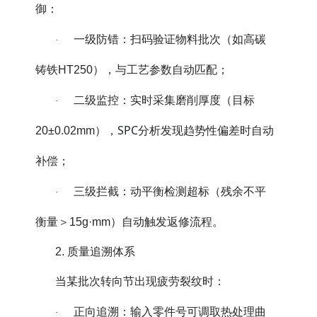
御：
一级防错：扫码验证物料批次（如高碳
·
铸铁HT250），与工艺参数自动匹配；
二级监控：实时采集磨削厚度（目标
·
SPC
20±0.02mm），
分析发现趋势性偏差时自动
补偿；
三级拦截：动平衡检测超标（残余不平
·
衡量＞15g·mm）自动触发返修流程。
2. 质量追溯体系
当某批次转向节出现疲劳裂纹时：
正向追溯：输入零件号可调取热处理曲
·