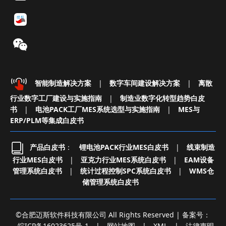
智能制造解决方案
|
数字车间建设解决方案
|
离散
行业数字工厂建设与实施指南
|
制造业数字化转型趋势白皮
书
|
电池PACK工厂MES系统选型与实施指南
|
MES与
ERP/PLM等集成白皮书
产品白皮书
：
锂电池PACK行业MES白皮书
|
线束制造
行业MES白皮书
|
亚克力行业MES系统白皮书
|
EAM设备
管理系统白皮书
|
统计过程控制SPC系统白皮书
|
WMS仓
储管理系统白皮书
©合肥迈斯软件科技有限公司 All Rights Reserved | 备案号：
皖ICP备16023625号-1
|
网站地图
|
XML
|
法律声明