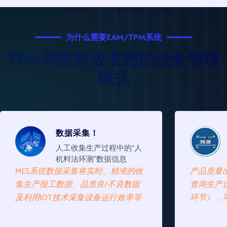
为什么需要EAM/TPM系统
TPM系统将改变您的设备管理
模式
！
质量追溯
！
产过程中的“人
产品出现问题时，如何快
”数据信息
追溯源头
实时、精准的收
产品质量出现异常时，扫描产品条码
良/不良数据
查询生产过程履历（人机料法环测等
设备运行效率等
环节），可快速追溯问题环节